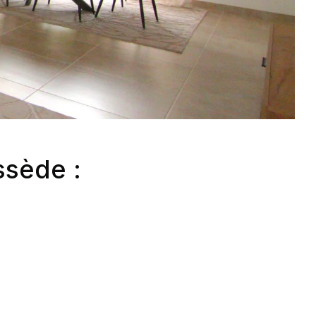
ssède :