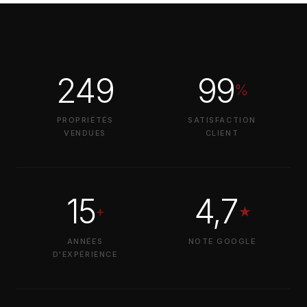
249
99
%
PROPRIÉTÉS
SATISFACTION
VENDUES
CLIENT
15
4,7
+
★
ANNÉES
NOTE GOOGLE
D'EXPÉRIENCE