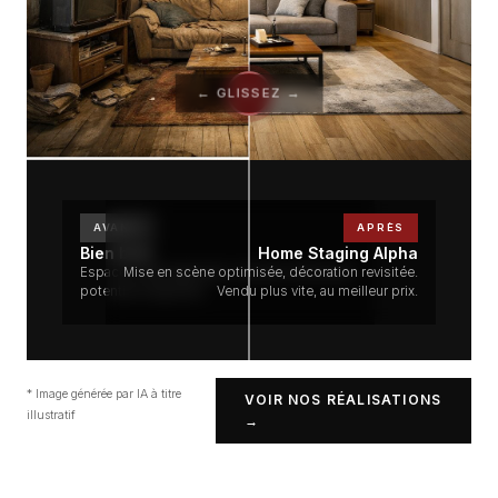
← GLISSEZ →
⟷
AVANT
APRÈS
Bien brut
Home Staging Alpha
Espaces désorganisés, mobilier vieillissant,
Mise en scène optimisée, décoration revisitée.
potentiel inexploité.
Vendu plus vite, au meilleur prix.
* Image générée par IA à titre
VOIR NOS RÉALISATIONS
illustratif
→