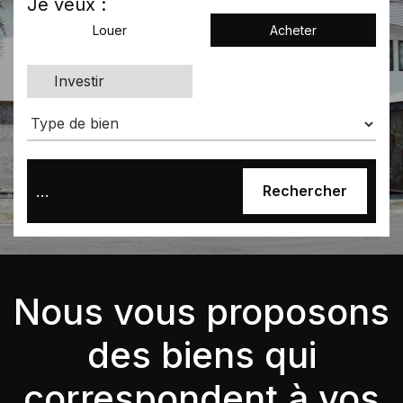
Je veux :
Louer
Acheter
Investir
Slide 3 of 3.
Nous vous proposons
des biens qui
correspondent à vos